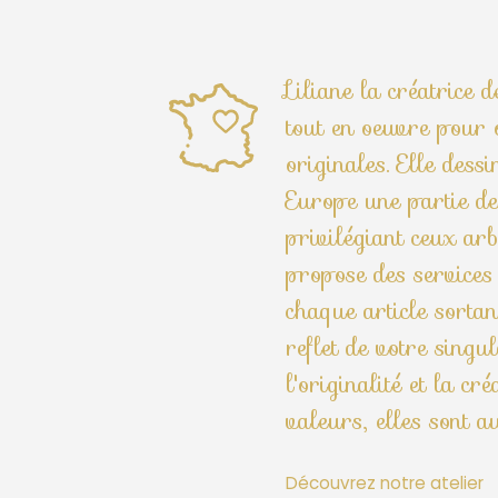
Liliane la créatrice 
tout en oeuvre pour o
originales. Elle dess
Europe une partie des
privilégiant ceux arb
propose des services
chaque article sortant
reflet de votre singul
l'originalité et la cr
valeurs, elles sont a
Découvrez notre atelier