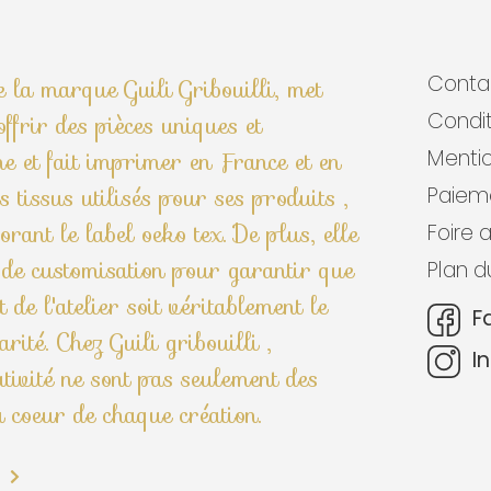
Conta
de la marque Guili Gribouilli, met
Condit
ffrir des pièces uniques et
ine et fait imprimer en France et en
Mentio
 tissus utilisés pour ses produits ,
Paieme
orant le label oeko tex. De plus, elle
Foire 
 de customisation pour garantir que
Plan d
 de l'atelier soit véritablement le
F
arité. Chez Guili gribouilli ,
I
éativité ne sont pas seulement des
u coeur de chaque création.