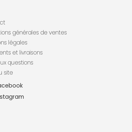
ct
ions générales de ventes
ns légales
nts et livraisons
aux questions
u site
acebook
nstagram