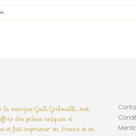
n.
Conta
de la marque Guili Gribouilli, met
Condit
ffrir des pièces uniques et
ine et fait imprimer en France et en
Mentio